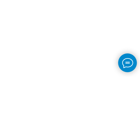
Хотите получить КП по Вашему запросу?
Заказать бесплатные образцы?
Оставьте заявку. Мы свяжемся с вами в
ближайшее время!