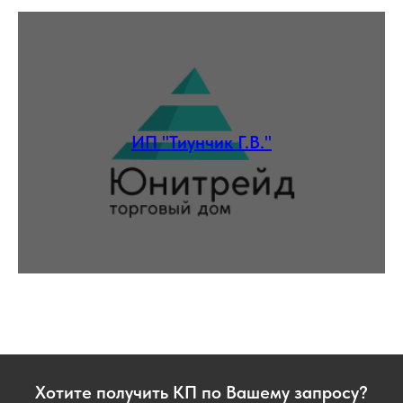
ИП "Тиунчик Г.В."
Хотите получить КП по Вашему запросу?