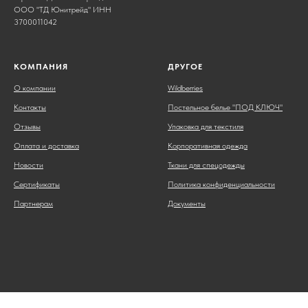
ООО "ТД Юнитрейд" ИНН
3700011042
КОМПАНИЯ
ДРУГОЕ
О компании
Wildberries
Контакты
Постельное белье "ПОД КЛЮЧ"
Отзывы
Упаковка для текстиля
Оплата и доставка
Корпоративная одежда
Новости
Ткани для спецодежды
Сертификаты
Политика конфиденциальности
Партнерам
Документы