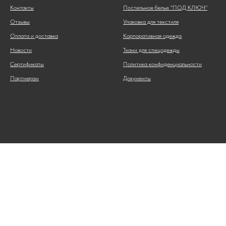
Контакты
Постельное белье "ПОД КЛЮЧ"
Отзывы
Упаковка для текстиля
Оплата и доставка
Корпоративная одежда
Новости
Ткани для спецодежды
Сертификаты
Политика конфиденциальности
Партнерам
Документы