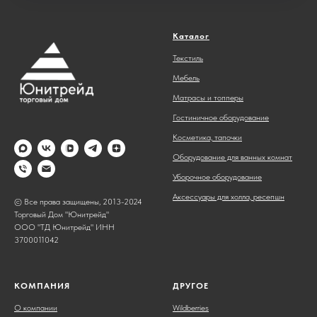
Каталог
Текстиль
Мебель
Матрасы и топперы
Гостиничное оборудование
Косметика, тапочки
Оборудование для ванных комнат
Уборочное оборудование
Аксессуары для холла, ресепшн
© Все права защищены, 2013-2024
Торговый Дом "Юнитрейд"
ООО "ТД Юнитрейд" ИНН
3700011042
КОМПАНИЯ
ДРУГОЕ
О компании
Wildberries