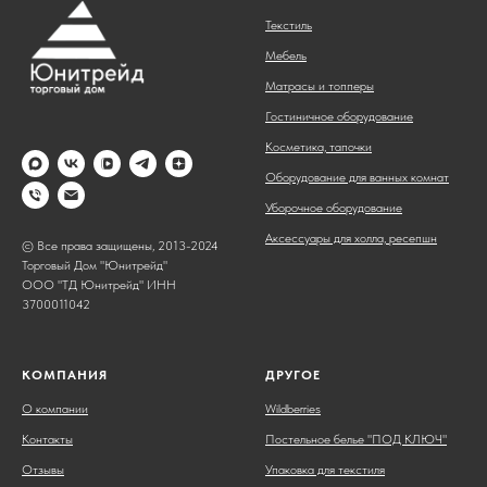
Текстиль
Мебель
Матрасы и топперы
Гостиничное оборудование
Косметика, тапочки
Оборудование для ванных комнат
Уборочное оборудование
Аксессуары для холла, ресепшн
© Все права защищены, 2013-2024
Торговый Дом "Юнитрейд"
ООО "ТД Юнитрейд" ИНН
3700011042
КОМПАНИЯ
ДРУГОЕ
О компании
Wildberries
Контакты
Постельное белье "ПОД КЛЮЧ"
Отзывы
Упаковка для текстиля