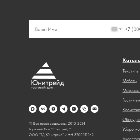
+7
Катал
Текстиль
Мебель
Матрасы 
Гостинич
Косметик
Оборудов
© Все права защищены, 2013-2024
Уборочно
Торговый Дом "Юнитрейд"
ООО "ТД Юнитрейд" ИНН 3700011042
Аксессуа