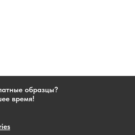
платные образцы?
шее время!
ries