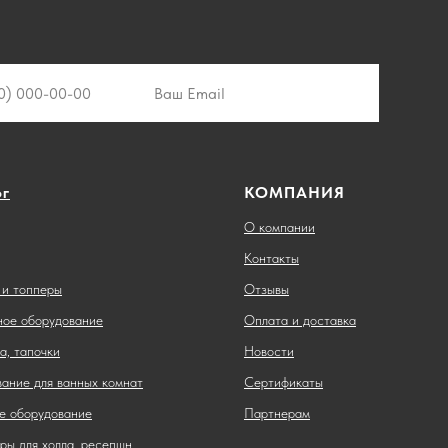
ог
КОМПАНИЯ
О компании
Контакты
и топперы
Отзывы
ное оборудование
Оплата и доставка
а, тапочки
Новости
ание для ванных комнат
Сертификаты
е оборудование
Партнерам
ры для холла, ресепшн