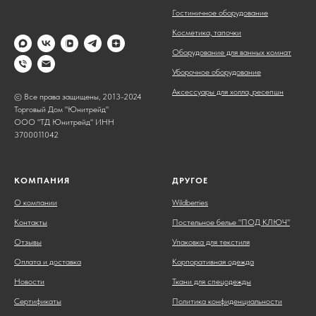
Гостиничное оборудование
Косметика, тапочки
Оборудование для ванных комнат
Уборочное оборудование
Аксессуары для холла, ресепшн
© Все права защищены, 2013-2024
Торговый Дом "Юнитрейд"
ООО "ТД Юнитрейд" ИНН
3700011042
КОМПАНИЯ
ДРУГОЕ
О компании
Wildberries
Контакты
Постельное белье "ПОД КЛЮЧ"
Отзывы
Упаковка для текстиля
Оплата и доставка
Корпоративная одежда
Новости
Ткани для спецодежды
Сертификаты
Политика конфиденциальности