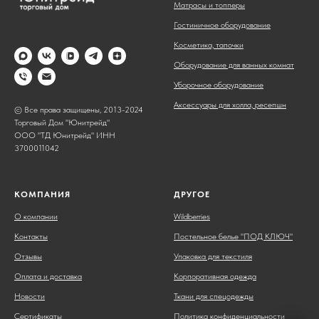
Матрасы и топперы
Гостиничное оборудование
Косметика, тапочки
Оборудование для ванных комнат
Уборочное оборудование
Аксессуары для холла, ресепшн
© Все права защищены, 2013-2024
Торговый Дом "Юнитрейд"
ООО "ТД Юнитрейд" ИНН
3700011042
КОМПАНИЯ
ДРУГОЕ
О компании
Wildberries
Контакты
Постельное белье "ПОД КЛЮЧ"
Отзывы
Упаковка для текстиля
Оплата и доставка
Корпоративная одежда
Новости
Ткани для спецодежды
Сертификаты
Политика конфиденциальности