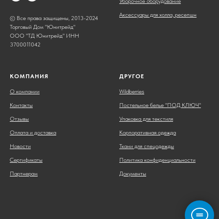
Уборочное оборудование
Аксессуары для холла, ресепшн
© Все права защищены, 2013-2024
Торговый Дом "Юнитрейд"
ООО "ТД Юнитрейд" ИНН
3700011042
КОМПАНИЯ
ДРУГОЕ
О компании
Wildberries
Контакты
Постельное белье "ПОД КЛЮЧ"
Отзывы
Упаковка для текстиля
Оплата и доставка
Корпоративная одежда
Новости
Ткани для спецодежды
Сертификаты
Политика конфиденциальности
Партнерам
Документы