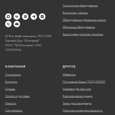
Гостиничное оборудование
Косметика, тапочки
Оборудование для ванных комнат
Уборочное оборудование
Аксессуары для холла, ресепшн
© Все права защищены, 2013-2024
Торговый Дом "Юнитрейд"
ООО "ТД Юнитрейд" ИНН
3700011042
КОМПАНИЯ
ДРУГОЕ
О компании
Wildberries
Контакты
Постельное белье "ПОД КЛЮЧ"
Отзывы
Упаковка для текстиля
Оплата и доставка
Корпоративная одежда
Новости
Ткани для спецодежды
Сертификаты
Политика конфиденциальности