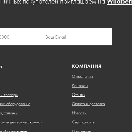
зничных покупателей приглашаем на
Wildber
ог
КОМПАНИЯ
О компании
Контакты
и топперы
Отзывы
ное оборудование
Оплата и доставка
а, тапочки
Новости
ание для ванных комнат
Сертификаты
е оборудование
Партнерам