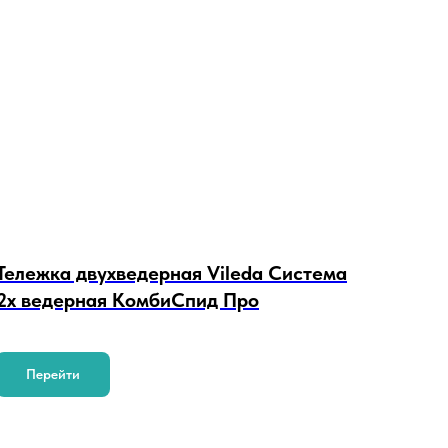
Тележка двухведерная Vileda Система
2х ведерная КомбиСпид Про
Перейти