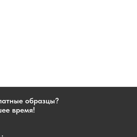
платные образцы?
шее время!