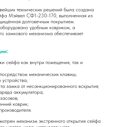
вейших технических решений была создана
йфа Мэйвел СФ1-230-170, выполненная из
ащищённая долговечным покрытием.
 оборудовано удобным ковриком, а
го замкового механизма обеспечивает
ии:
ки сейфа как внутри помещения, так и
посредством механических клавиш;
 устройства;
та замка от несанкционированного вскрытия;
аряда аккумулятора;
засовов;
нний коврик;
производителя.
мотрен механизм экстренного открытия сейфа
го мастер-кода, установленного