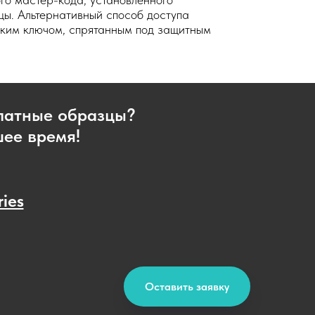
ы. Альтернативный способ доступа
ским ключом, спрятанным под защитным
платные образцы?
шее время!
ries
Оставить заявку