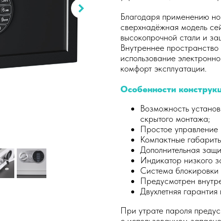
Благодаря применению но
сверхнадёжная модель се
высокопрочной стали и з
Внутреннее пространство
использование электронно
комфорт эксплуатации.
Особенности конструкц
Возможность установ
скрытого монтажа;
Простое управление 
Компактные габариты
Дополнительная защи
Индикатор низкого з
Система блокировки 
Предусмотрен внутре
Двухлетняя гарантия 
При утрате пароля предус
с использованием запасно