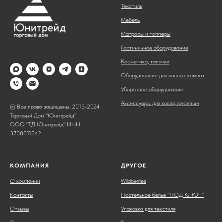
Текстиль
Мебель
Матрасы и топперы
Гостиничное оборудование
Косметика, тапочки
Оборудование для ванных комнат
Уборочное оборудование
Аксессуары для холла, ресепшн
© Все права защищены, 2013-2024
Торговый Дом "Юнитрейд"
ООО "ТД Юнитрейд" ИНН
3700011042
КОМПАНИЯ
ДРУГОЕ
О компании
Wildberries
Контакты
Постельное белье "ПОД КЛЮЧ"
Отзывы
Упаковка для текстиля