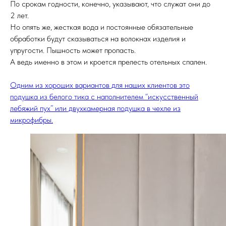
По срокам годности, конечно, указывают, что служат они до
2 лет.
Но опять же, жесткая вода и постоянные обязательные
обработки будут сказываться на волокнах изделия и
упругости. Пышность может пропасть.
А ведь именно в этом и кроется прелесть отельных спален.
Одним из хороших вариантов для наших клиентов это
подушка из белого тика с наполнителем “искусственный
лебяжий пух” или двухкамерная подушка в чехле из
микрофибры.