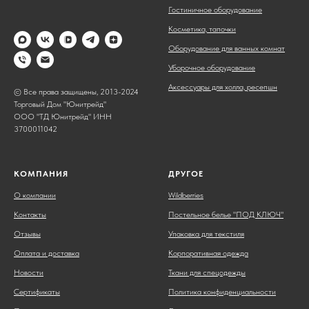
Гостиничное оборудование
Косметика, тапочки
Оборудование для ванных комнат
Уборочное оборудование
Аксессуары для холла, ресепшн
© Все права защищены, 2013-2024
Торговый Дом "Юнитрейд"
ООО "ТД Юнитрейд" ИНН
3700011042
КОМПАНИЯ
ДРУГОЕ
О компании
Wildberries
Контакты
Постельное белье "ПОД КЛЮЧ"
Отзывы
Упаковка для текстиля
Оплата и доставка
Корпоративная одежда
Новости
Ткани для спецодежды
Сертификаты
Политика конфиденциальности