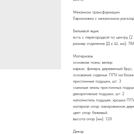
Механизм трансформации
Еврокнижка с механизмом расклад
Бельевой ящик
есть с перегородкой по центру (2
размер отделения (Д x Ш, мм): 78
Материалы
основная ткань: велюр
каркас: фанера, деревянный бру
основание сиденья: ППУ на блоке
приспинные подушки, шт: 3
съемные чехлы приспинных подуше
декоративные подушки, шт: 2
наполнитель подушек: крошка ПП
материал опор: лакированное дер
цвет опор: бежевый
высота опор (мм): 120
Декор