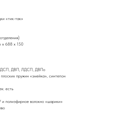
ки «тик-так»
 отделения)
6 x 688 x 150
с, ДСП, ДВП, ЛДСП, ДВПо
 плоских пружин «змейка», синтепон
к: есть
У и полиэфирное волокно «шарики»
ево