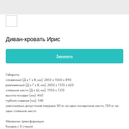
Диван-кровать Ирис
Заказать
Габариты
сложенный (Д x Г х В, мм): 2450 x 1060 x 890
разложенный (Д x Г х В, мм): 2450 x 1310 x 620
спальное место (Д x Ш, мм): 1950 x 1310
высота посадки (мм): 460
глубина сиденья (мм): 540
максимально допустимая нагрузка: 80 кг на одно посадочное место, 100 кг на
одно спальное место
Механизм трансформации
Книжка с 0 стеной