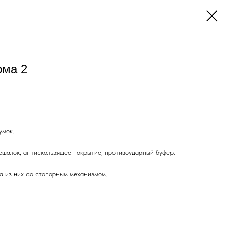
рма 2
умок.
ешалок, антискользящее покрытие, противоударный буфер.
ва из них со стопорным механизмом.