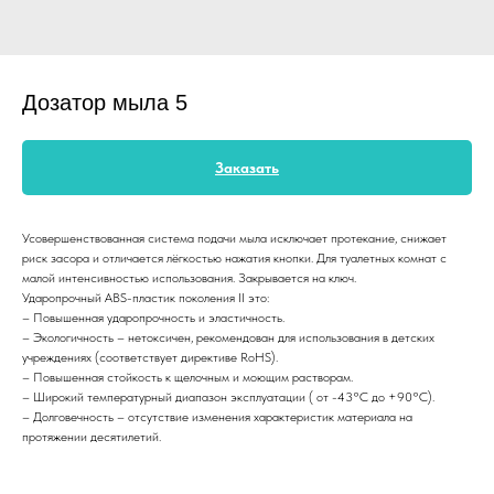
Дозатор мыла 5
Заказать
Усовершенствованная система подачи мыла исключает протекание, снижает
риск засора и отличается лёгкостью нажатия кнопки. Для туалетных комнат с
малой интенсивностью использования. Закрывается на ключ.
Ударопрочный ABS-пластик поколения II это:
– Повышенная ударопрочность и эластичность.
– Экологичность – нетоксичен, рекомендован для использования в детских
учреждениях (соответствует директиве RoHS).
– Повышенная стойкость к щелочным и моющим растворам.
– Широкий температурный диапазон эксплуатации ( от -43°С до +90°С).
– Долговечность – отсутствие изменения характеристик материала на
протяжении десятилетий.